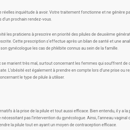
 de réelles inquiétude à avoir. Votre traitement fonctionne et ne génère p
rs d’un prochain rendez-vous.
vité les praticiens à prescrire en priorité des pilules de deuxième génér
scrite. Cette prescription s’effectue après un bilan de santé et une anal
 son gynécologue les cas de phlébite connus au sein de la famille.
ac se marient très mal, surtout concernant les femmes qui souffrent de dia
ate. L’obésité est également à prendre en compte lors d’une prise ou rep
cernant le type de pilule à utiliser.
ifs à la prise de la pilule et tout aussi efficace. Bien entendu, il y a la 
e nécessitant pas l’intervention du gynécologue. Ainsi, l’anneau vaginal
ndre la pilule tout en ayant un moyen de contraception efficace.