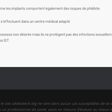
mme les implants comportent également des risques de phlébite.
let s’effectuent dans un centre médical adapté.
sesse non désirée mais ils ne protègent pas des infections sexuellement
es IST.
r le site advbiotech.org ne sont dans aucun cas susceptibles de se
 un professionnel de santé, seuls en mesure d’évaluer au mieux vo