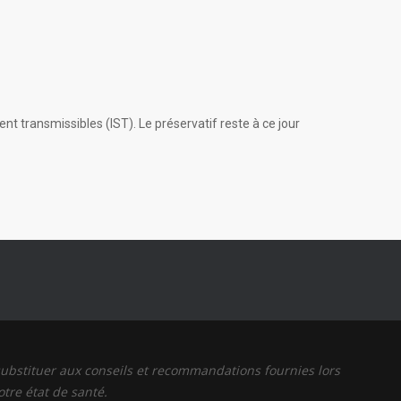
 transmissibles (IST). Le préservatif reste à ce jour
 substituer aux conseils et recommandations fournies lors
tre état de santé.