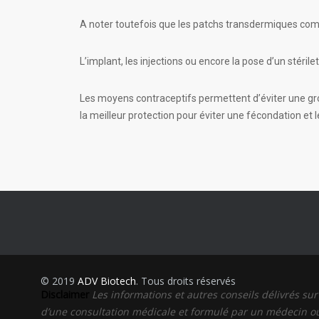
A noter toutefois que les patchs transdermiques co
L’implant, les injections ou encore la pose d’un stéri
Les moyens contraceptifs permettent d’éviter une gros
la meilleur protection pour éviter une fécondation et l
© 2019
ADV Biotech
. Tous droits réservés
Disclaimer
Les informations et autres conseils délivrés su
d’une consultation médicale et formulé par un médecin ou