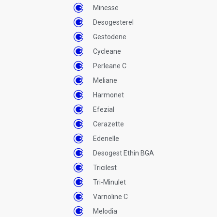
Minesse
Desogesterel
Gestodene
Cycleane
Perleane C
Meliane
Harmonet
Efezial
Cerazette
Edenelle
Desogest Ethin BGA
Tricilest
Tri-Minulet
Varnoline C
Melodia